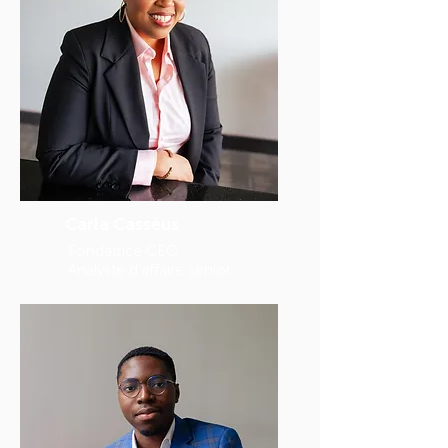
Carla Casséus
Fondatrice CEO
Analyste d'affaire senior