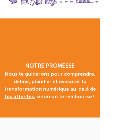
NOTRE PROMESSE
Nous te guiderons pour comprendre,
définir, planifier et exécuter ta
transformation numérique
au-delà de
tes attentes
, sinon on te rembourse !