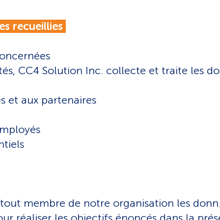
es recueillies
 concernées
tés, CC4 Solution Inc. collecte et traite les 
es et aux partenaires
Employés
ntiels
out membre de notre organisation les donn.es
r réaliser les objectifs énoncés dans la prés