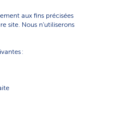
uement aux fins précisées
e site. Nous n’utiliserons
vantes :
aite